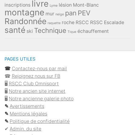
livre
inscriptions
lésion
Mont-Blanc
Lyme
montagne
pan
PEV
mur
neige
Randonnée
roche
RSCC
RSSC Escalade
raquette
santé
Technique
ski
échauffement
Tique
PAGES UTILES
☎︎
Contactez-nous par mail
☎︎
Rejoignez nous sur FB
🖥
RSCC Club Omnisport
🖥
Notre ancien site internet
🖥
Notre ancienne galerie photo
✎
Avertissements
✎
Mentions légales
✎
Politique de confidentialité
✔︎
Admin. du site