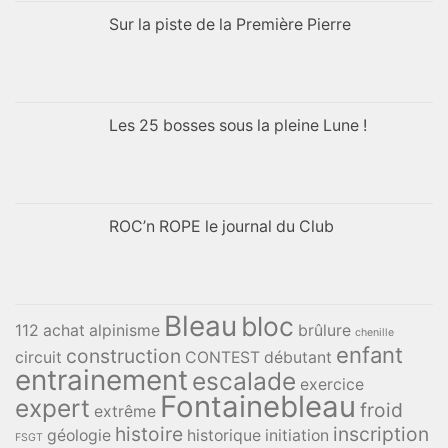
Sur la piste de la Première Pierre
Les 25 bosses sous la pleine Lune !
ROC’n ROPE le journal du Club
Bleau
bloc
112
achat
alpinisme
brûlure
chenille
enfant
construction
circuit
CONTEST
débutant
entrainement
escalade
exercice
Fontainebleau
expert
froid
extrême
histoire
inscription
géologie
historique
initiation
FSGT