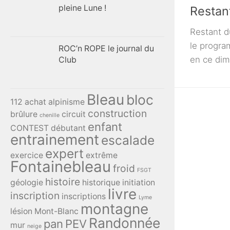
pleine Lune !
Restan
Restant d
le progra
ROC’n ROPE le journal du
en ce dim
Club
Bleau
bloc
112
achat
alpinisme
construction
brûlure
circuit
chenille
enfant
CONTEST
débutant
entrainement
escalade
expert
exercice
extrême
Fontainebleau
froid
FSGT
histoire
géologie
historique
initiation
livre
inscription
inscriptions
Lyme
montagne
lésion
Mont-Blanc
Randonnée
pan
PEV
mur
neige