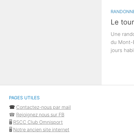
RANDONN
Le tou
Une rando
du Mont-B
jours hab
PAGES UTILES
☎︎
Contactez-nous par mail
☎︎
Rejoignez nous sur FB
🖥
RSCC Club Omnisport
🖥
Notre ancien site internet