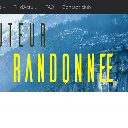
s
Fil d’Actu…
FAQ
Contact club