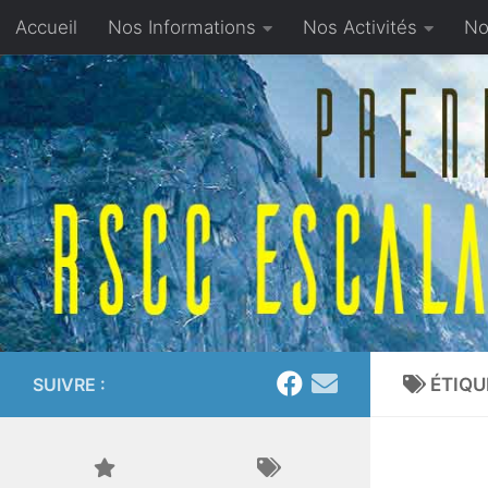
Accueil
Nos Informations
Nos Activités
No
Skip to content
Proposer un article
SUIVRE :
ÉTIQU