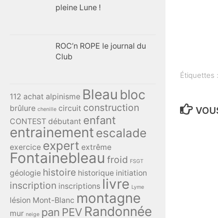
pleine Lune !
ROC’n ROPE le journal du
Club
Étiquettes 
Bleau
bloc
112
achat
alpinisme
construction
brûlure
circuit
VOUS
chenille
enfant
CONTEST
débutant
entrainement
escalade
expert
exercice
extrême
Fontainebleau
froid
FSGT
histoire
géologie
historique
initiation
livre
inscription
inscriptions
Lyme
montagne
lésion
Mont-Blanc
Randonnée
pan
PEV
mur
neige