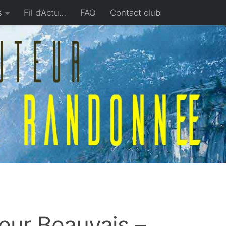
s
Fil d’Actu…
FAQ
Contact club
teur Beauvais –