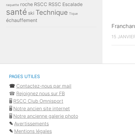
roche
RSCC
RSSC Escalade
raquette
santé
Technique
ski
Tique
échauffement
Franchar
15 JANVIE
PAGES UTILES
☎︎
Contactez-nous par mail
☎︎
Rejoignez nous sur FB
🖥
RSCC Club Omnisport
🖥
Notre ancien site internet
🖥
Notre ancienne galerie photo
✎
Avertissements
✎
Mentions légales