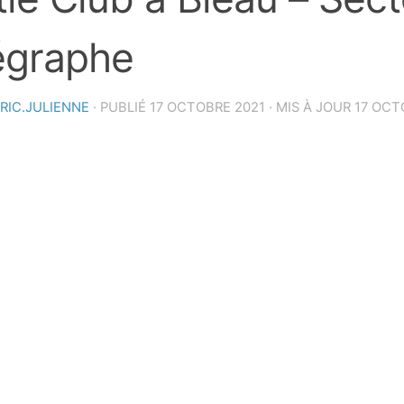
égraphe
RIC.JULIENNE
· PUBLIÉ
17 OCTOBRE 2021
· MIS À JOUR
17 OCT