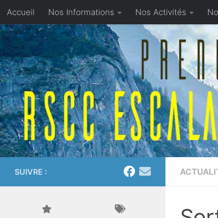
Accueil
Nos Informations
Nos Activités
No
Skip to content
Proposer un article
SUIVRE :
ACTUALI
Sor