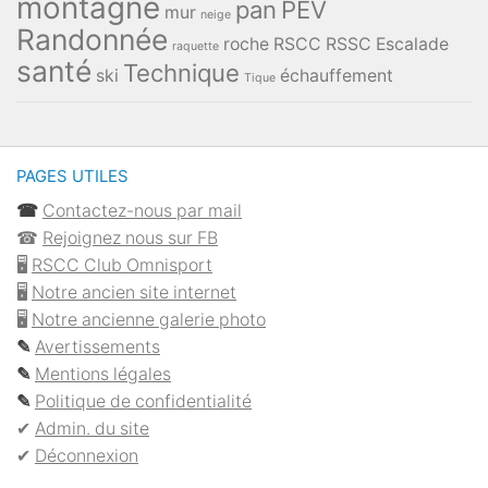
montagne
pan
PEV
mur
neige
Randonnée
roche
RSCC
RSSC Escalade
raquette
santé
Technique
ski
échauffement
Tique
PAGES UTILES
☎︎
Contactez-nous par mail
☎︎
Rejoignez nous sur FB
🖥
RSCC Club Omnisport
🖥
Notre ancien site internet
🖥
Notre ancienne galerie photo
✎
Avertissements
✎
Mentions légales
✎
Politique de confidentialité
✔︎
Admin. du site
✔︎
Déconnexion