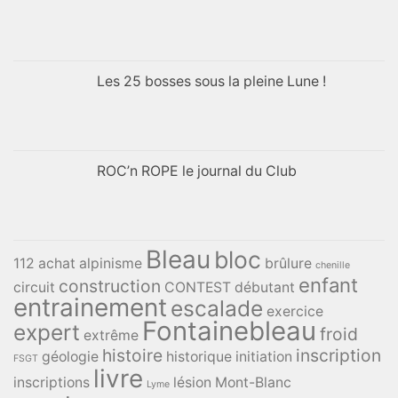
Les 25 bosses sous la pleine Lune !
ROC’n ROPE le journal du Club
Bleau
bloc
112
achat
alpinisme
brûlure
chenille
enfant
construction
circuit
CONTEST
débutant
entrainement
escalade
exercice
Fontainebleau
expert
froid
extrême
histoire
inscription
géologie
historique
initiation
FSGT
livre
inscriptions
lésion
Mont-Blanc
Lyme