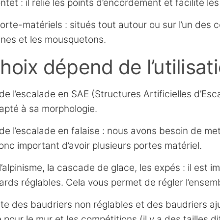
ntet : il relie les points d’encordement et facilite
orte-matériels : situés tout autour ou sur l’un des c
nes et les mousquetons.
hoix dépend de l’utilisatio
de l’escalade en SAE (Structures Artificielles d’Esca
apté à sa morphologie.
de l’escalade en falaise : nous avons besoin de mett
onc important d’avoir plusieurs portes matériel.
l’alpinisme, la cascade de glace, les expés : il est
ards réglables. Cela vous permet de régler l’ensem
iste des baudriers non réglables et des baudriers aj
sé pour le mur et les compétitions (il y a des tailles 