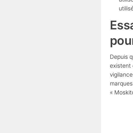
utili
Essa
pour
Depuis q
existent
vigilance
marques).
« Moskit