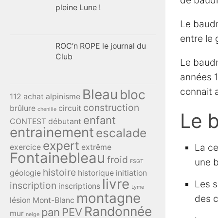
de baudr
pleine Lune !
Le baudr
entre le
ROC’n ROPE le journal du
Club
Le baudr
années 1
Bleau
connait 
bloc
112
achat
alpinisme
construction
brûlure
circuit
chenille
Le b
enfant
CONTEST
débutant
entrainement
escalade
expert
La ce
exercice
extrême
Fontainebleau
froid
une b
FSGT
histoire
géologie
historique
initiation
livre
Les s
inscription
inscriptions
Lyme
montagne
des c
lésion
Mont-Blanc
Randonnée
pan
PEV
mur
neige