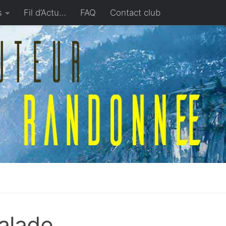
s
Fil d’Actu…
FAQ
Contact club
alade.