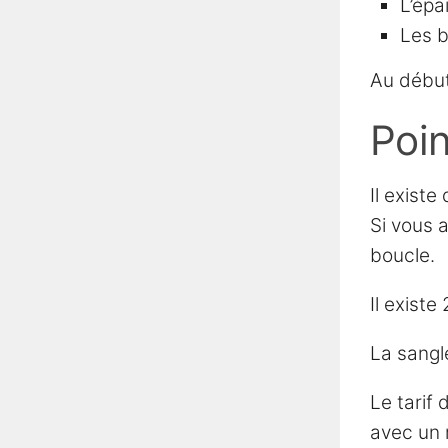
L’épa
Les b
Au début,
Poin
Il exist
Si vous 
boucle.
Il exist
La sangle
Le tarif
avec un 