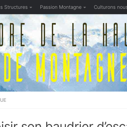
s Structures
Passion Montagne
Culturons nou
UE
isir son baudrier d’esc