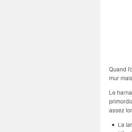
Quand l’
mur mais 
Le harna
primordi
assez lon
La la