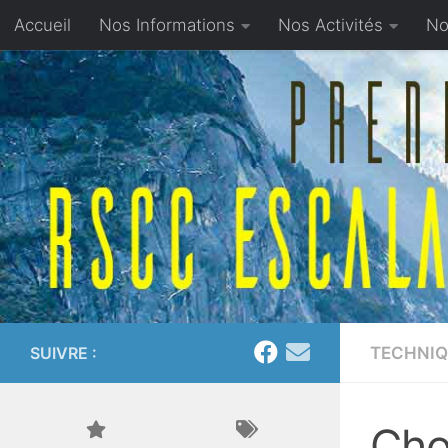
Accueil
Nos Informations
Nos Activités
No
Skip to content
Proposer un article
SUIVRE :
TECHNIQ
Cho