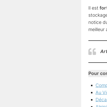
Il est
for
stockage…
notice d
meilleur 
Art
Pour com
Compa
Au V
Décat
Alpin