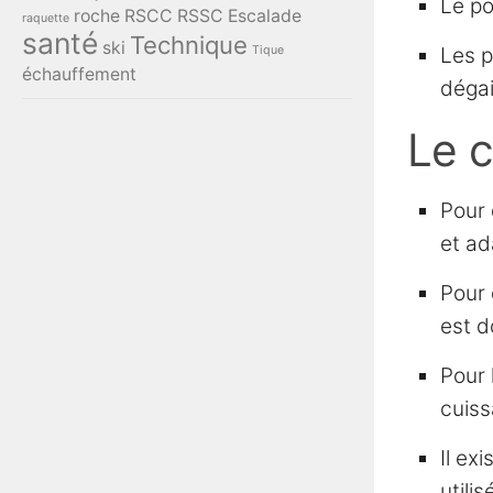
Le po
roche
RSCC
RSSC Escalade
raquette
santé
Technique
ski
Tique
Les p
échauffement
dégai
Le c
Pour 
et ad
Pour 
est d
Pour 
cuiss
Il ex
utili