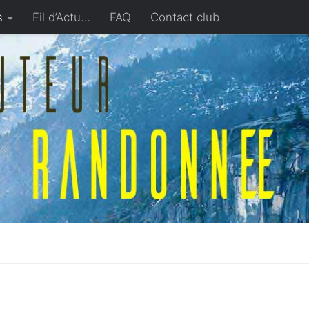
s
Fil d’Actu…
FAQ
Contact club