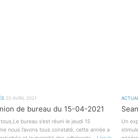
ÉS
20 AVRIL 2021
ACTUA
nion de bureau du 15-04-2021
Sean
tous,Le bureau s’est réuni le jeudi 15
Un exp
me nous l’avons tous constaté, cette année a
stimule
perturbée et la majorité des adhérents…
Lire la
généra