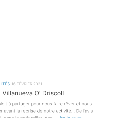
LITÉS
16 FÉVRIER 2021
 Villanueva O’ Driscoll
loit à partager pour nous faire rêver et nous
r avant la reprise de notre activité… De l’avis
l, dans le petit milieu des…
Lire la suite.