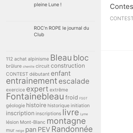
pleine Lune !
Contes
CONTEST
ROC’n ROPE le journal du
Club
Bleau
bloc
112
achat
alpinisme
construction
brûlure
circuit
chenille
enfant
CONTEST
débutant
entrainement
escalade
expert
exercice
extrême
Fontainebleau
froid
FSGT
histoire
géologie
historique
initiation
livre
inscription
inscriptions
Lyme
montagne
lésion
Mont-Blanc
Randonnée
pan
PEV
mur
neige