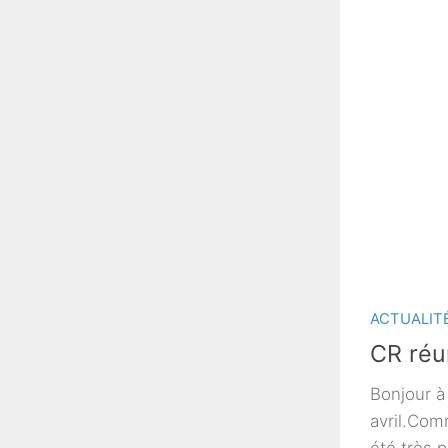
ACTUALIT
CR réu
Bonjour à 
avril.Com
été très 