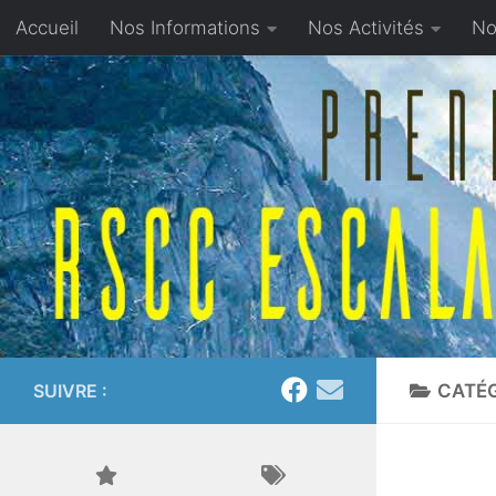
Accueil
Nos Informations
Nos Activités
No
Skip to content
Proposer un article
SUIVRE :
CATÉG