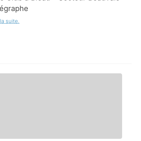
légraphe
la suite.