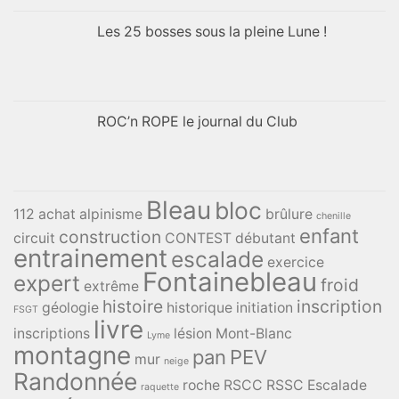
Les 25 bosses sous la pleine Lune !
ROC’n ROPE le journal du Club
Bleau
bloc
112
achat
alpinisme
brûlure
chenille
enfant
construction
circuit
CONTEST
débutant
entrainement
escalade
exercice
Fontainebleau
expert
froid
extrême
histoire
inscription
géologie
historique
initiation
FSGT
livre
inscriptions
lésion
Mont-Blanc
Lyme
montagne
pan
PEV
mur
neige
Randonnée
roche
RSCC
RSSC Escalade
raquette