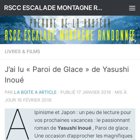
RSCC ESCALADE MONTAGNE RANDONNEE
Skip to content
LIVRES & FILMS
J’ai lu « Paroi de Glace » de Yasushi
Inoué
PAR
LA BOITE A ARTICLE
· PUBLIÉ
17 JANVIER 2019
· MIS À
JOUR
16 FÉVRIER 2019
A
lpinisme et Japon : un peu de lecture pour
vos prochaines vacances : le passionnant
roman de
Yasushi Inoué
, Paroi de glace .
Une occasion d’approcher les magnifiques