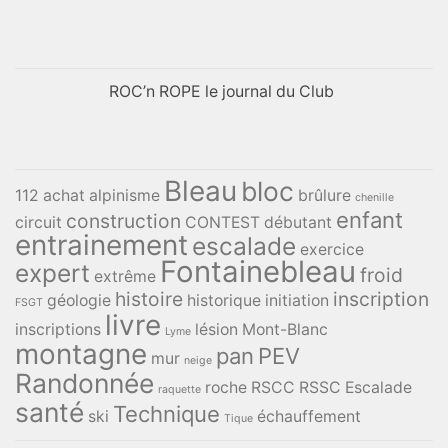
ROC’n ROPE le journal du Club
Bleau
bloc
112
achat
alpinisme
brûlure
chenille
enfant
construction
circuit
CONTEST
débutant
entrainement
escalade
exercice
Fontainebleau
expert
froid
extrême
histoire
inscription
géologie
historique
initiation
FSGT
livre
inscriptions
lésion
Mont-Blanc
Lyme
montagne
pan
PEV
mur
neige
Randonnée
roche
RSCC
RSSC Escalade
raquette
santé
Technique
ski
échauffement
Tique